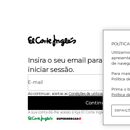
POLÍTIC
Utilizamo
apresenta
Insira o seu email para se regi
de naveg
iniciar sessão.
Para mais
Política d
E-mail
Prima o b
Ao continuar, aceitas as
Condições de utilização
do site
Política d
Continuar
DEFINIÇ
A sua conta dá-lhe acesso à loja El Corte Inglés e ao Superme