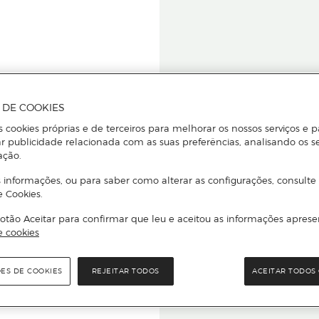
A DE COOKIES
s cookies próprias e de terceiros para melhorar os nossos serviços e p
r publicidade relacionada com as suas preferências, analisando os s
star ou
ação.
 informações, ou para saber como alterar as configurações, consulte
e Cookies.
otão Aceitar para confirmar que leu e aceitou as informações aprese
Para que
e cookies
quer que e
ÕES DE COOKIES
REJEITAR TODOS
ACEITAR TODOS 
rcado El Corte Inglés.
Leia o código Q