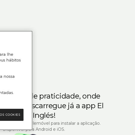
ara lhe
eus hábitos
 a nossa
ntadas.
m gosta de praticidade, onde
steja.
Descarregue já a app El
Corte Inglés!
OS COOKIES
R com o seu telemóvel para instalar a aplicação.
Disponível para Android e iOS.