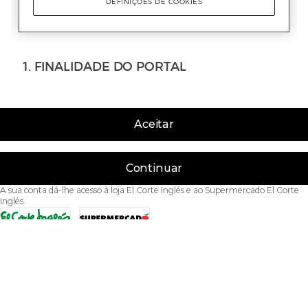
Aceitar
Continuar
A sua conta dá-lhe acesso à loja El Corte Inglés e ao Supermercado El Corte
Inglés.
Acessibilidade
Condições de Utilização
Política de privacidade
Política de cookies