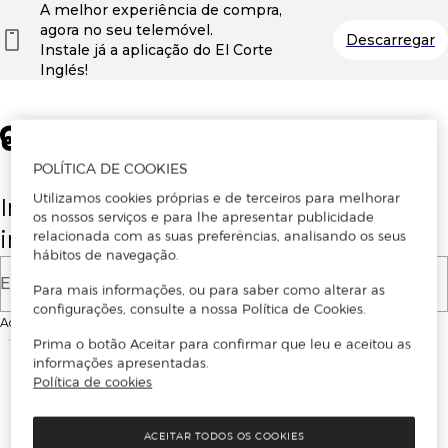
A melhor experiência de compra,
agora no seu telemóvel.
Descarregar
Instale já a aplicação do El Corte
Inglés!
POLÍTICA DE COOKIES
Utilizamos cookies próprias e de terceiros para melhorar
Insira o seu email para se registar ou
os nossos serviços e para lhe apresentar publicidade
iniciar sessão.
relacionada com as suas preferências, analisando os seus
hábitos de navegação.
E-mail
Para mais informações, ou para saber como alterar as
configurações, consulte a nossa Política de Cookies.
Ao continuar, aceitas as
Condições de utilização
do site
Prima o botão Aceitar para confirmar que leu e aceitou as
informações apresentadas.
Política de cookies
ACEITAR TODOS OS COOKIES