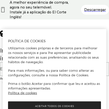
A melhor experiência de compra,
agora no seu telemóvel.
Descarregar
Instale já a aplicação do El Corte
Inglés!
POLÍTICA DE COOKIES
Utilizamos cookies próprias e de terceiros para melhorar
Insira o seu email para se registar ou
os nossos serviços e para lhe apresentar publicidade
iniciar sessão.
relacionada com as suas preferências, analisando os seus
hábitos de navegação.
E-mail
Para mais informações, ou para saber como alterar as
configurações, consulte a nossa Política de Cookies.
Ao continuar, aceitas as
Condições de utilização
do site
Prima o botão Aceitar para confirmar que leu e aceitou as
informações apresentadas.
Política de cookies
ACEITAR TODOS OS COOKIES