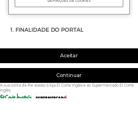
Aceitar
Continuar
A sua conta dá-lhe acesso à loja El Corte Inglés e ao Supermercado El Corte
Inglés.
Acessibilidade
Condições de Utilização
Política de privacidade
Política de cookies