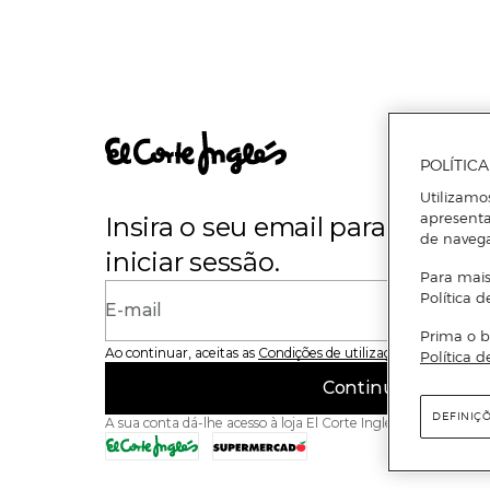
POLÍTIC
Utilizamo
apresenta
Insira o seu email para se regi
de naveg
iniciar sessão.
Para mais
Política d
E-mail
Prima o b
Ao continuar, aceitas as
Condições de utilização
do site
Política d
Continuar
DEFINIÇ
A sua conta dá-lhe acesso à loja El Corte Inglés e ao Superme