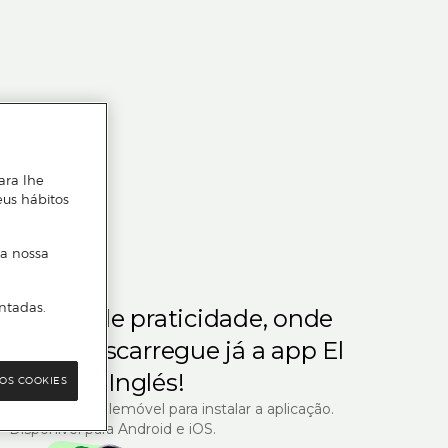
ara lhe
eus hábitos
 a nossa
ntadas.
m gosta de praticidade, onde
steja.
Descarregue já a app El
Corte Inglés!
OS COOKIES
R com o seu telemóvel para instalar a aplicação.
Disponível para Android e iOS.