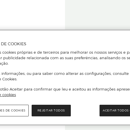
A DE COOKIES
s cookies próprias e de terceiros para melhorar os nossos serviços e p
r publicidade relacionada com as suas preferências, analisando os s
star ou
ação.
 informações, ou para saber como alterar as configurações, consulte
e Cookies.
otão Aceitar para confirmar que leu e aceitou as informações aprese
Para que
e cookies
quer que e
ÕES DE COOKIES
REJEITAR TODOS
ACEITAR TODOS 
rcado El Corte Inglés.
Leia o código Q