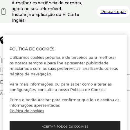
A melhor experiência de compra,
agora no seu telemóvel.
Descarregar
Instale já a aplicação do El Corte
Inglés!
POLÍTICA DE COOKIES
Utilizamos cookies próprias e de terceiros para melhorar
Insira o seu email para se registar ou
os nossos serviços e para lhe apresentar publicidade
iniciar sessão.
relacionada com as suas preferências, analisando os seus
hábitos de navegação.
E-mail
Para mais informações, ou para saber como alterar as
configurações, consulte a nossa Política de Cookies.
Ao continuar, aceitas as
Condições de utilização
do site
Prima o botão Aceitar para confirmar que leu e aceitou as
informações apresentadas.
Política de cookies
ACEITAR TODOS OS COOKIES