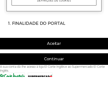
Aceitar
Continuar
A sua conta dá-lhe acesso à loja El Corte Inglés e ao Supermercado El Corte
Inglés.
Acessibilidade
Condições de Utilização
Política de privacidade
Política de cookies