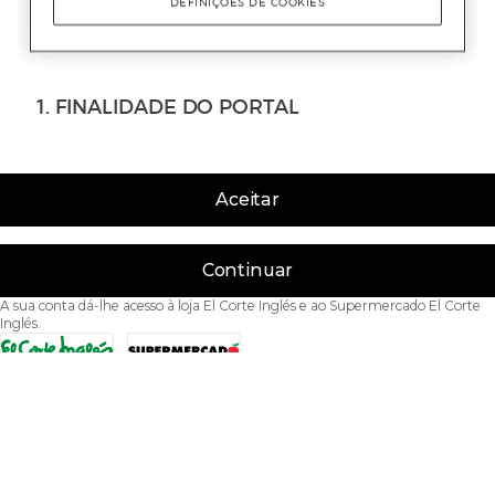
Aceitar
Continuar
A sua conta dá-lhe acesso à loja El Corte Inglés e ao Supermercado El Corte
Inglés.
Acessibilidade
Condições de Utilização
Política de privacidade
Política de cookies