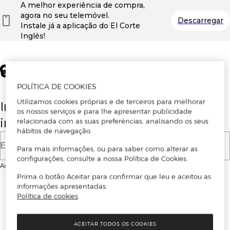
A melhor experiência de compra,
agora no seu telemóvel.
Descarregar
Instale já a aplicação do El Corte
Inglés!
POLÍTICA DE COOKIES
Utilizamos cookies próprias e de terceiros para melhorar
Insira o seu email para se registar ou
os nossos serviços e para lhe apresentar publicidade
iniciar sessão.
relacionada com as suas preferências, analisando os seus
hábitos de navegação.
E-mail
Para mais informações, ou para saber como alterar as
configurações, consulte a nossa Política de Cookies.
Ao continuar, aceitas as
Condições de utilização
do site
Prima o botão Aceitar para confirmar que leu e aceitou as
informações apresentadas.
Política de cookies
ACEITAR TODOS OS COOKIES