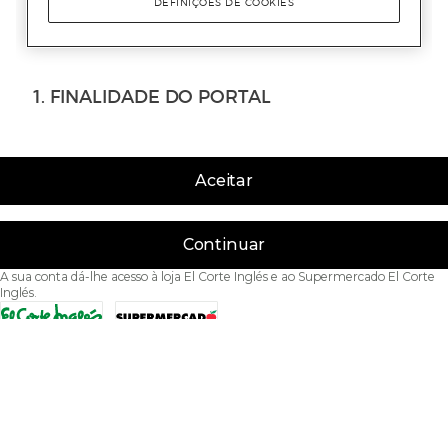
Aceitar
Continuar
A sua conta dá-lhe acesso à loja El Corte Inglés e ao Supermercado El Corte
Inglés.
Acessibilidade
Condições de Utilização
Política de privacidade
Política de cookies