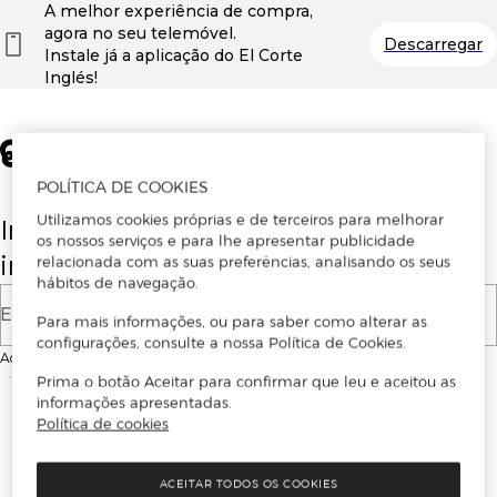
A melhor experiência de compra,
agora no seu telemóvel.
Descarregar
Instale já a aplicação do El Corte
Inglés!
POLÍTICA DE COOKIES
Utilizamos cookies próprias e de terceiros para melhorar
Insira o seu email para se registar ou
os nossos serviços e para lhe apresentar publicidade
iniciar sessão.
relacionada com as suas preferências, analisando os seus
hábitos de navegação.
E-mail
Para mais informações, ou para saber como alterar as
configurações, consulte a nossa Política de Cookies.
Ao continuar, aceitas as
Condições de utilização
do site
Prima o botão Aceitar para confirmar que leu e aceitou as
informações apresentadas.
Política de cookies
ACEITAR TODOS OS COOKIES