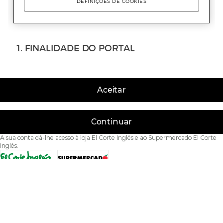
Aceitar
Continuar
A sua conta dá-lhe acesso à loja El Corte Inglés e ao Supermercado El Corte
Inglés.
Acessibilidade
Condições de Utilização
Política de privacidade
Política de cookies