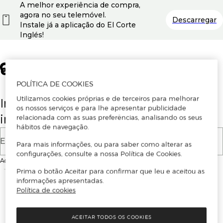
A melhor experiência de compra,
agora no seu telemóvel.
Descarregar
Instale já a aplicação do El Corte
Inglés!
POLÍTICA DE COOKIES
Utilizamos cookies próprias e de terceiros para melhorar
Insira o seu email para se registar ou
os nossos serviços e para lhe apresentar publicidade
iniciar sessão.
relacionada com as suas preferências, analisando os seus
hábitos de navegação.
E-mail
Para mais informações, ou para saber como alterar as
configurações, consulte a nossa Política de Cookies.
Ao continuar, aceitas as
Condições de utilização
do site
Prima o botão Aceitar para confirmar que leu e aceitou as
informações apresentadas.
Política de cookies
ACEITAR TODOS OS COOKIES