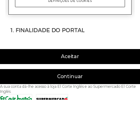
Aceitar
Continuar
A sua conta dá-lhe acesso à loja El Corte Inglés e ao Supermercado El Corte
Inglés.
Acessibilidade
Condições de Utilização
Política de privacidade
Política de cookies