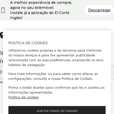
A melhor experiência de compra,
agora no seu telemóvel.
Descarregar
Instale já a aplicação do El Corte
Inglés!
POLÍTICA DE COOKIES
Utilizamos cookies próprias e de terceiros para melhorar
Insira o seu email para se registar ou
os nossos serviços e para lhe apresentar publicidade
iniciar sessão.
relacionada com as suas preferências, analisando os seus
hábitos de navegação.
E-mail
Para mais informações, ou para saber como alterar as
configurações, consulte a nossa Política de Cookies.
Ao continuar, aceitas as
Condições de utilização
do site
Prima o botão Aceitar para confirmar que leu e aceitou as
informações apresentadas.
Política de cookies
ACEITAR TODOS OS COOKIES