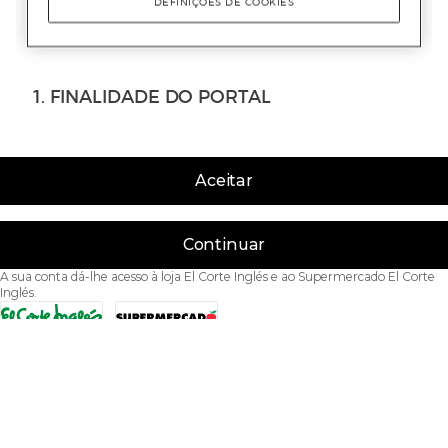
Aceitar
Continuar
A sua conta dá-lhe acesso à loja El Corte Inglés e ao Supermercado El Corte
Inglés.
Acessibilidade
Condições de Utilização
Política de privacidade
Política de cookies