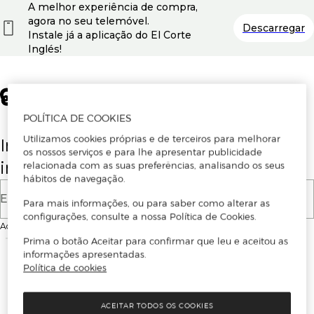
A melhor experiência de compra,
agora no seu telemóvel.
Descarregar
Instale já a aplicação do El Corte
Inglés!
POLÍTICA DE COOKIES
Utilizamos cookies próprias e de terceiros para melhorar
Insira o seu email para se registar ou
os nossos serviços e para lhe apresentar publicidade
iniciar sessão.
relacionada com as suas preferências, analisando os seus
hábitos de navegação.
E-mail
Para mais informações, ou para saber como alterar as
configurações, consulte a nossa Política de Cookies.
Ao continuar, aceitas as
Condições de utilização
do site
Prima o botão Aceitar para confirmar que leu e aceitou as
informações apresentadas.
Política de cookies
ACEITAR TODOS OS COOKIES