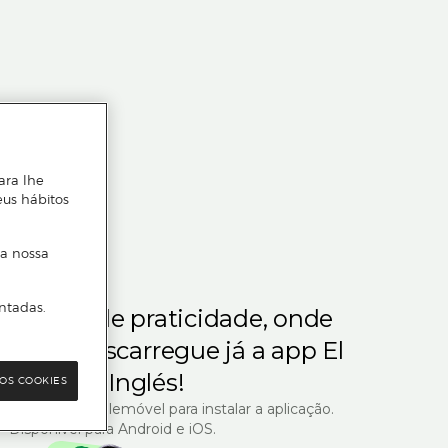
ara lhe
eus hábitos
 a nossa
ntadas.
m gosta de praticidade, onde
steja.
Descarregue já a app El
Corte Inglés!
OS COOKIES
R com o seu telemóvel para instalar a aplicação.
Disponível para Android e iOS.