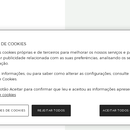
A DE COOKIES
s cookies próprias e de terceiros para melhorar os nossos serviços e p
r publicidade relacionada com as suas preferências, analisando os s
star ou
ação.
 informações, ou para saber como alterar as configurações, consulte
e Cookies.
otão Aceitar para confirmar que leu e aceitou as informações aprese
Para que
e cookies
quer que e
ÕES DE COOKIES
REJEITAR TODOS
ACEITAR TODOS 
rcado El Corte Inglés.
Leia o código Q