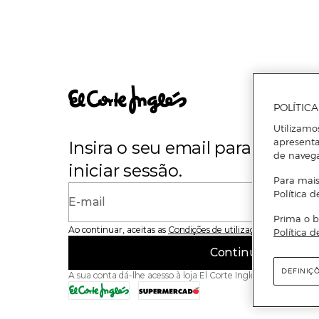
POLÍTIC
Utilizamo
apresenta
Insira o seu email para se regi
de naveg
iniciar sessão.
Para mais
Política d
E-mail
Prima o b
Ao continuar, aceitas as
Condições de utilização
do site
Política d
Continuar
DEFINIÇ
A sua conta dá-lhe acesso à loja El Corte Inglés e ao Superme