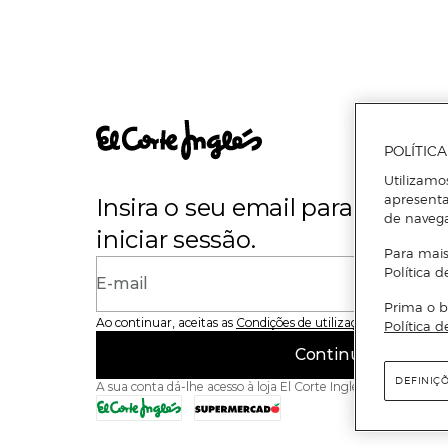
POLÍTIC
Utilizamo
apresenta
Insira o seu email para se regi
de naveg
iniciar sessão.
Para mais
Política d
E-mail
Prima o b
Ao continuar, aceitas as
Condições de utilização
do site
Política d
Continuar
DEFINIÇ
A sua conta dá-lhe acesso à loja El Corte Inglés e ao Superme