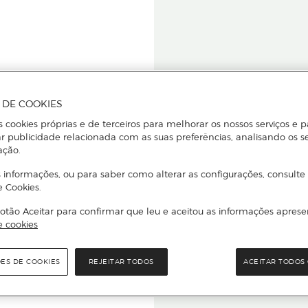
A DE COOKIES
s cookies próprias e de terceiros para melhorar os nossos serviços e p
r publicidade relacionada com as suas preferências, analisando os s
star ou
ação.
 informações, ou para saber como alterar as configurações, consulte
e Cookies.
otão Aceitar para confirmar que leu e aceitou as informações aprese
Para que
e cookies
quer que e
ÕES DE COOKIES
REJEITAR TODOS
ACEITAR TODOS 
rcado El Corte Inglés.
Leia o código Q