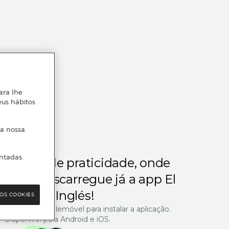
ara lhe
eus hábitos
 a nossa
ntadas.
m gosta de praticidade, onde
steja.
Descarregue já a app El
Corte Inglés!
OS COOKIES
R com o seu telemóvel para instalar a aplicação.
Disponível para Android e iOS.