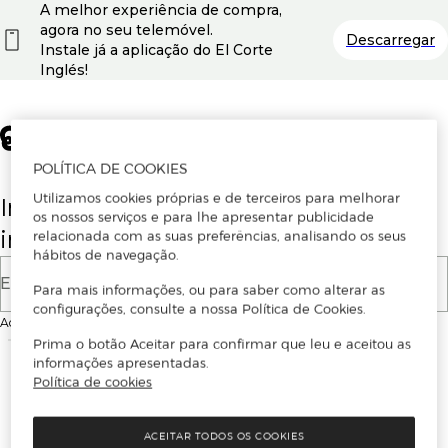
A melhor experiência de compra,
agora no seu telemóvel.
Descarregar
Instale já a aplicação do El Corte
Inglés!
POLÍTICA DE COOKIES
Utilizamos cookies próprias e de terceiros para melhorar
Insira o seu email para se registar ou
os nossos serviços e para lhe apresentar publicidade
iniciar sessão.
relacionada com as suas preferências, analisando os seus
hábitos de navegação.
E-mail
Para mais informações, ou para saber como alterar as
configurações, consulte a nossa Política de Cookies.
Ao continuar, aceitas as
Condições de utilização
do site
Prima o botão Aceitar para confirmar que leu e aceitou as
informações apresentadas.
Política de cookies
ACEITAR TODOS OS COOKIES