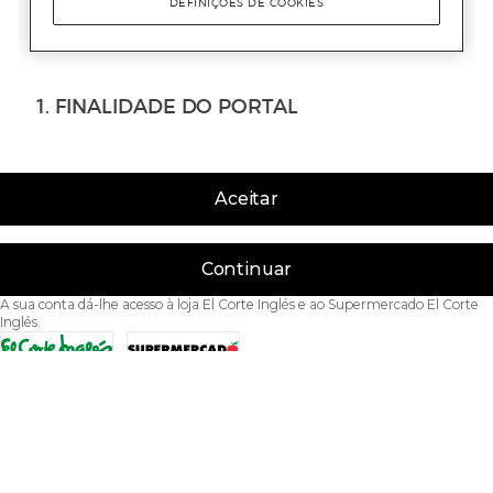
Aceitar
Continuar
A sua conta dá-lhe acesso à loja El Corte Inglés e ao Supermercado El Corte
Inglés.
Acessibilidade
Condições de Utilização
Política de privacidade
Política de cookies