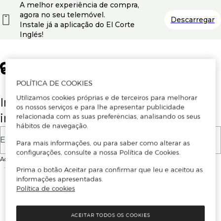
A melhor experiência de compra,
agora no seu telemóvel.
Descarregar
Instale já a aplicação do El Corte
Inglés!
POLÍTICA DE COOKIES
Utilizamos cookies próprias e de terceiros para melhorar
Insira o seu email para se registar ou
os nossos serviços e para lhe apresentar publicidade
iniciar sessão.
relacionada com as suas preferências, analisando os seus
hábitos de navegação.
E-mail
Para mais informações, ou para saber como alterar as
configurações, consulte a nossa Política de Cookies.
Ao continuar, aceitas as
Condições de utilização
do site
Prima o botão Aceitar para confirmar que leu e aceitou as
informações apresentadas.
Política de cookies
ACEITAR TODOS OS COOKIES