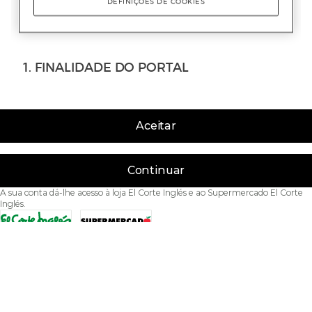
Aceitar
Continuar
A sua conta dá-lhe acesso à loja El Corte Inglés e ao Supermercado El Corte
Inglés.
Acessibilidade
Condições de Utilização
Política de privacidade
Política de cookies