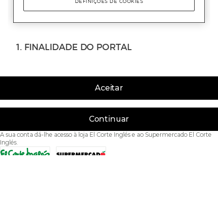
Aceitar
Continuar
A sua conta dá-lhe acesso à loja El Corte Inglés e ao Supermercado El Corte
Inglés.
Acessibilidade
Condições de Utilização
Política de privacidade
Política de cookies