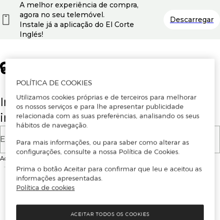
A melhor experiência de compra,
agora no seu telemóvel.
Descarregar
Instale já a aplicação do El Corte
Inglés!
POLÍTICA DE COOKIES
Utilizamos cookies próprias e de terceiros para melhorar
Insira o seu email para se registar ou
os nossos serviços e para lhe apresentar publicidade
iniciar sessão.
relacionada com as suas preferências, analisando os seus
hábitos de navegação.
E-mail
Para mais informações, ou para saber como alterar as
configurações, consulte a nossa Política de Cookies.
Ao continuar, aceitas as
Condições de utilização
do site
Prima o botão Aceitar para confirmar que leu e aceitou as
informações apresentadas.
Política de cookies
ACEITAR TODOS OS COOKIES