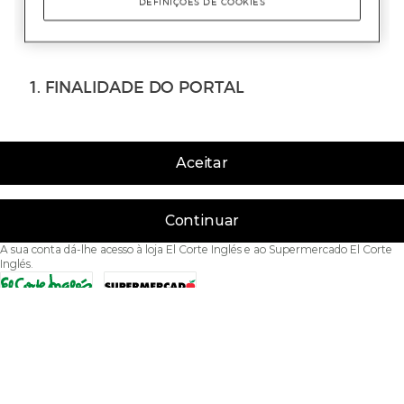
Aceitar
Continuar
A sua conta dá-lhe acesso à loja El Corte Inglés e ao Supermercado El Corte
Inglés.
Acessibilidade
Condições de Utilização
Política de privacidade
Política de cookies