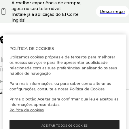
A melhor experiência de compra,
agora no seu telemóvel.
Descarregar
Instale já a aplicação do El Corte
Inglés!
POLÍTICA DE COOKIES
Utilizamos cookies próprias e de terceiros para melhorar
Insira o seu email para se registar ou
os nossos serviços e para lhe apresentar publicidade
iniciar sessão.
relacionada com as suas preferências, analisando os seus
hábitos de navegação.
E-mail
Para mais informações, ou para saber como alterar as
configurações, consulte a nossa Política de Cookies.
Ao continuar, aceitas as
Condições de utilização
do site
Prima o botão Aceitar para confirmar que leu e aceitou as
informações apresentadas.
Política de cookies
ACEITAR TODOS OS COOKIES