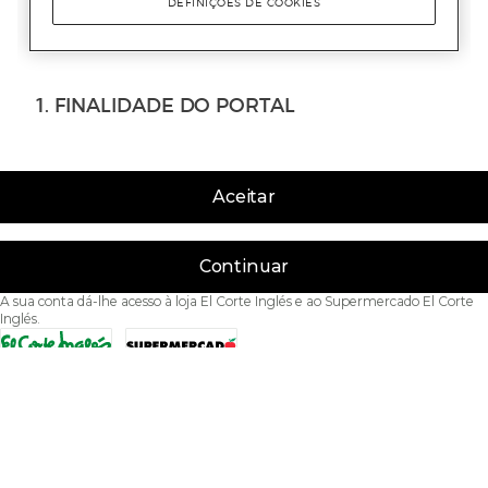
Aceitar
Continuar
A sua conta dá-lhe acesso à loja El Corte Inglés e ao Supermercado El Corte
Inglés.
Acessibilidade
Condições de Utilização
Política de privacidade
Política de cookies