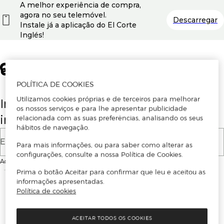
A melhor experiência de compra,
agora no seu telemóvel.
Descarregar
Instale já a aplicação do El Corte
Inglés!
POLÍTICA DE COOKIES
Utilizamos cookies próprias e de terceiros para melhorar
Insira o seu email para se registar ou
os nossos serviços e para lhe apresentar publicidade
iniciar sessão.
relacionada com as suas preferências, analisando os seus
hábitos de navegação.
E-mail
Para mais informações, ou para saber como alterar as
configurações, consulte a nossa Política de Cookies.
Ao continuar, aceitas as
Condições de utilização
do site
Prima o botão Aceitar para confirmar que leu e aceitou as
informações apresentadas.
Política de cookies
ACEITAR TODOS OS COOKIES