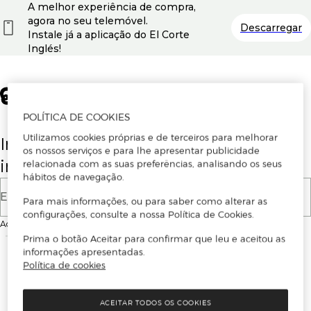
A melhor experiência de compra,
agora no seu telemóvel.
Descarregar
Instale já a aplicação do El Corte
Inglés!
POLÍTICA DE COOKIES
Utilizamos cookies próprias e de terceiros para melhorar
Insira o seu email para se registar ou
os nossos serviços e para lhe apresentar publicidade
iniciar sessão.
relacionada com as suas preferências, analisando os seus
hábitos de navegação.
E-mail
Para mais informações, ou para saber como alterar as
configurações, consulte a nossa Política de Cookies.
Ao continuar, aceitas as
Condições de utilização
do site
Prima o botão Aceitar para confirmar que leu e aceitou as
informações apresentadas.
Política de cookies
ACEITAR TODOS OS COOKIES