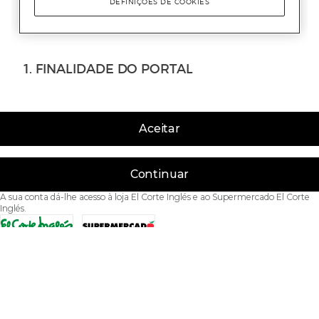
Aceitar
Continuar
A sua conta dá-lhe acesso à loja El Corte Inglés e ao Supermercado El Corte
Inglés.
Acessibilidade
Condições de Utilização
Política de privacidade
Política de cookies