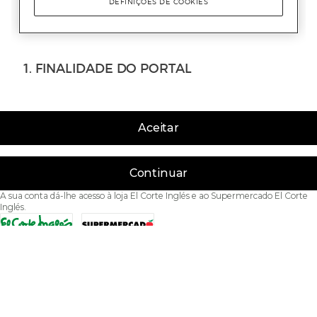
Aceitar
Continuar
A sua conta dá-lhe acesso à loja El Corte Inglés e ao Supermercado El Corte
Inglés.
Acessibilidade
Condições de Utilização
Política de privacidade
Política de cookies