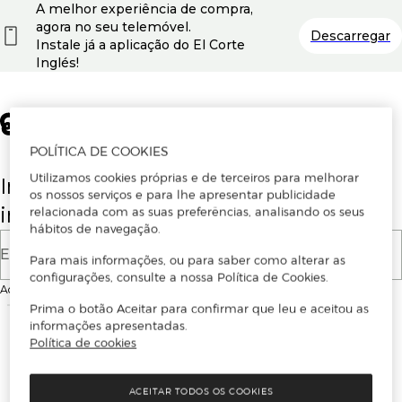
A melhor experiência de compra,
agora no seu telemóvel.
Descarregar
Instale já a aplicação do El Corte
Inglés!
POLÍTICA DE COOKIES
Utilizamos cookies próprias e de terceiros para melhorar
Insira o seu email para se registar ou
os nossos serviços e para lhe apresentar publicidade
iniciar sessão.
relacionada com as suas preferências, analisando os seus
hábitos de navegação.
E-mail
Para mais informações, ou para saber como alterar as
configurações, consulte a nossa Política de Cookies.
Ao continuar, aceitas as
Condições de utilização
do site
Prima o botão Aceitar para confirmar que leu e aceitou as
informações apresentadas.
Política de cookies
ACEITAR TODOS OS COOKIES