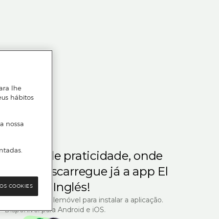
ara lhe
eus hábitos
 a nossa
ntadas.
m gosta de praticidade, onde
steja.
Descarregue já a app El
Corte Inglés!
OS COOKIES
R com o seu telemóvel para instalar a aplicação.
Disponível para Android e iOS.