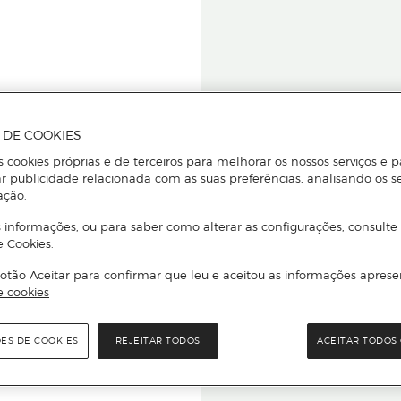
A DE COOKIES
s cookies próprias e de terceiros para melhorar os nossos serviços e p
r publicidade relacionada com as suas preferências, analisando os s
star ou
ação.
 informações, ou para saber como alterar as configurações, consulte
e Cookies.
otão Aceitar para confirmar que leu e aceitou as informações aprese
Para que
e cookies
quer que e
ÕES DE COOKIES
REJEITAR TODOS
ACEITAR TODOS 
rcado El Corte Inglés.
Leia o código Q