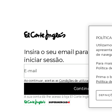
POLÍTIC
Utilizamo
apresenta
Insira o seu email para se regi
de naveg
iniciar sessão.
Para mais
Política d
E-mail
Prima o b
Ao continuar, aceitas as
Condições de utilização
do site
Política d
Continuar
DEFINIÇ
A sua conta dá-lhe acesso à loja El Corte Inglés e ao Superme