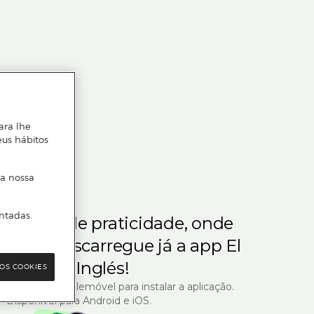
ara lhe
eus hábitos
 a nossa
ntadas.
m gosta de praticidade, onde
steja.
Descarregue já a app El
Corte Inglés!
OS COOKIES
R com o seu telemóvel para instalar a aplicação.
Disponível para Android e iOS.