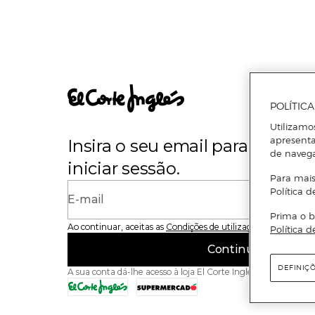
POLÍTIC
Utilizamo
apresenta
Insira o seu email para se regi
de naveg
iniciar sessão.
Para mais
Política d
E-mail
Prima o b
Ao continuar, aceitas as
Condições de utilização
do site
Política d
Continuar
DEFINIÇ
A sua conta dá-lhe acesso à loja El Corte Inglés e ao Superme