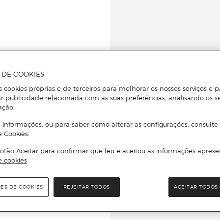
A DE COOKIES
s cookies próprias e de terceiros para melhorar os nossos serviços e p
r publicidade relacionada com as suas preferências, analisando os s
star ou
ação.
 informações, ou para saber como alterar as configurações, consulte
e Cookies.
otão Aceitar para confirmar que leu e aceitou as informações aprese
Para que
e cookies
quer que e
ÕES DE COOKIES
REJEITAR TODOS
ACEITAR TODOS 
rcado El Corte Inglés.
Leia o código Q