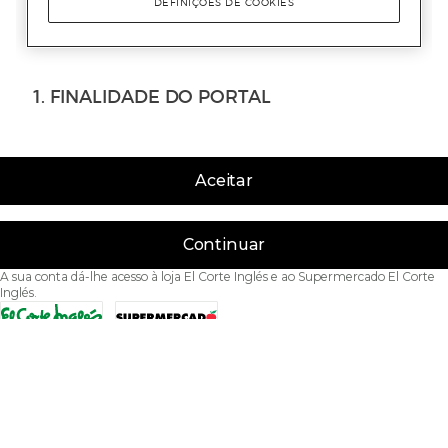
Aceitar
Continuar
A sua conta dá-lhe acesso à loja El Corte Inglés e ao Supermercado El Corte
Inglés.
Acessibilidade
Condições de Utilização
Política de privacidade
Política de cookies