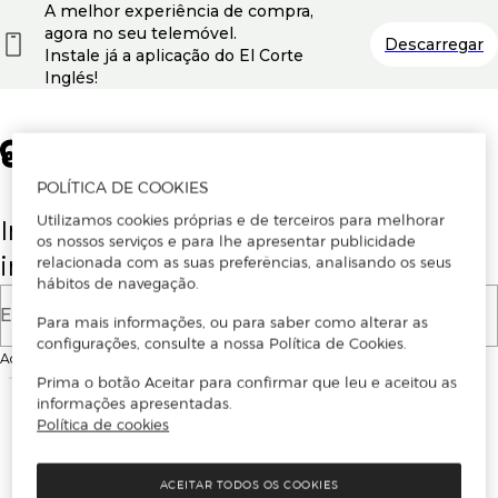
A melhor experiência de compra,
agora no seu telemóvel.
Descarregar
Instale já a aplicação do El Corte
Inglés!
POLÍTICA DE COOKIES
Utilizamos cookies próprias e de terceiros para melhorar
Insira o seu email para se registar ou
os nossos serviços e para lhe apresentar publicidade
iniciar sessão.
relacionada com as suas preferências, analisando os seus
hábitos de navegação.
E-mail
Para mais informações, ou para saber como alterar as
configurações, consulte a nossa Política de Cookies.
Ao continuar, aceitas as
Condições de utilização
do site
Prima o botão Aceitar para confirmar que leu e aceitou as
informações apresentadas.
Política de cookies
ACEITAR TODOS OS COOKIES