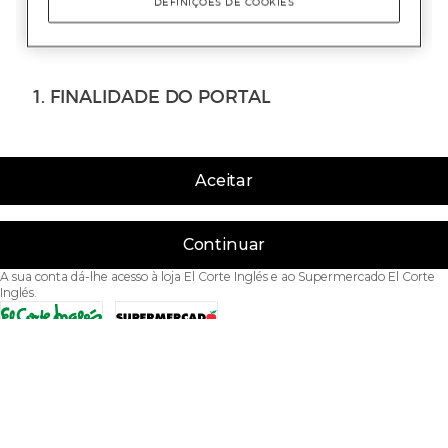
Aceitar
Continuar
A sua conta dá-lhe acesso à loja El Corte Inglés e ao Supermercado El Corte
Inglés.
Acessibilidade
Condições de Utilização
Política de privacidade
Política de cookies