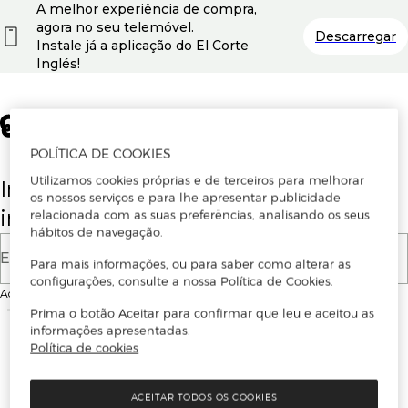
A melhor experiência de compra,
agora no seu telemóvel.
Descarregar
Instale já a aplicação do El Corte
Inglés!
POLÍTICA DE COOKIES
Utilizamos cookies próprias e de terceiros para melhorar
Insira o seu email para se registar ou
os nossos serviços e para lhe apresentar publicidade
iniciar sessão.
relacionada com as suas preferências, analisando os seus
hábitos de navegação.
E-mail
Para mais informações, ou para saber como alterar as
configurações, consulte a nossa Política de Cookies.
Ao continuar, aceitas as
Condições de utilização
do site
Prima o botão Aceitar para confirmar que leu e aceitou as
informações apresentadas.
Política de cookies
ACEITAR TODOS OS COOKIES