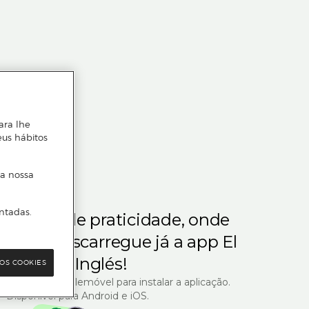
ara lhe
eus hábitos
 a nossa
ntadas.
m gosta de praticidade, onde
steja.
Descarregue já a app El
Corte Inglés!
OS COOKIES
R com o seu telemóvel para instalar a aplicação.
Disponível para Android e iOS.