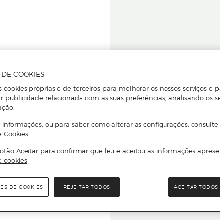
A DE COOKIES
s cookies próprias e de terceiros para melhorar os nossos serviços e p
r publicidade relacionada com as suas preferências, analisando os s
star ou
ação.
 informações, ou para saber como alterar as configurações, consulte
e Cookies.
otão Aceitar para confirmar que leu e aceitou as informações aprese
Para que
e cookies
quer que e
ÕES DE COOKIES
REJEITAR TODOS
ACEITAR TODOS 
rcado El Corte Inglés.
Leia o código Q