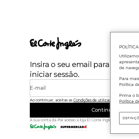
POLÍTIC
Utilizamo
apresenta
Insira o seu email para se regi
de naveg
iniciar sessão.
Para mais
Política d
E-mail
Prima o b
Ao continuar, aceitas as
Condições de utilização
do site
Política d
Continuar
DEFINIÇ
A sua conta dá-lhe acesso à loja El Corte Inglés e ao Superme