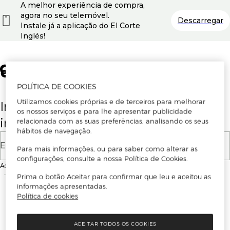
A melhor experiência de compra,
agora no seu telemóvel.
Descarregar
Instale já a aplicação do El Corte
Inglés!
POLÍTICA DE COOKIES
Utilizamos cookies próprias e de terceiros para melhorar
Insira o seu email para se registar ou
os nossos serviços e para lhe apresentar publicidade
iniciar sessão.
relacionada com as suas preferências, analisando os seus
hábitos de navegação.
E-mail
Para mais informações, ou para saber como alterar as
configurações, consulte a nossa Política de Cookies.
Ao continuar, aceitas as
Condições de utilização
do site
Prima o botão Aceitar para confirmar que leu e aceitou as
informações apresentadas.
Política de cookies
ACEITAR TODOS OS COOKIES