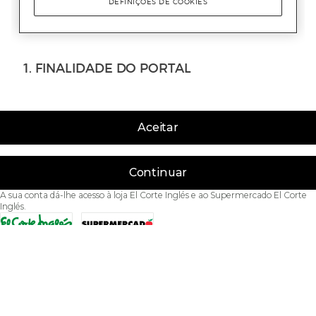
Aceitar
Continuar
A sua conta dá-lhe acesso à loja El Corte Inglés e ao Supermercado El Corte
Inglés.
Acessibilidade
Condições de Utilização
Política de privacidade
Política de cookies