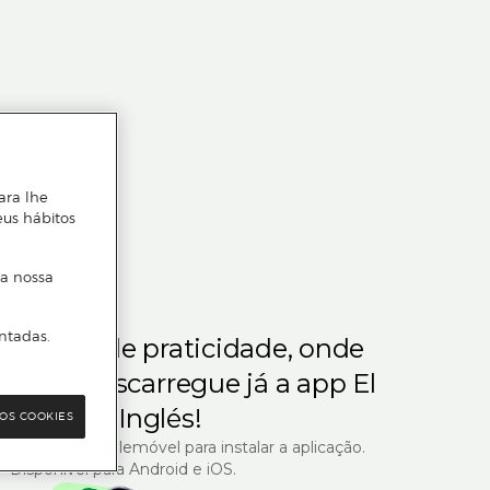
ara lhe
eus hábitos
 a nossa
ntadas.
m gosta de praticidade, onde
steja.
Descarregue já a app El
Corte Inglés!
OS COOKIES
R com o seu telemóvel para instalar a aplicação.
Disponível para Android e iOS.