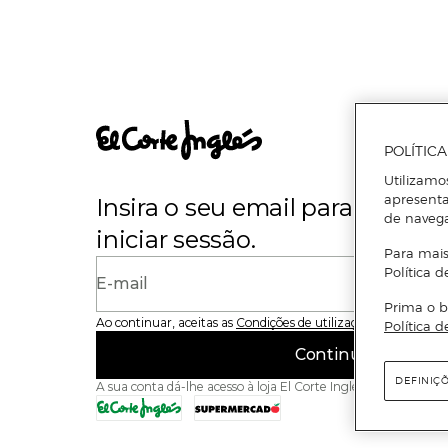
POLÍTIC
Utilizamo
apresenta
Insira o seu email para se regi
de naveg
iniciar sessão.
Para mais
Política d
E-mail
Prima o b
Ao continuar, aceitas as
Condições de utilização
do site
Política d
Continuar
DEFINIÇ
A sua conta dá-lhe acesso à loja El Corte Inglés e ao Superme