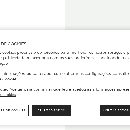
A DE COOKIES
s cookies próprias e de terceiros para melhorar os nossos serviços e p
r publicidade relacionada com as suas preferências, analisando os s
star ou
ação.
 informações, ou para saber como alterar as configurações, consulte
e Cookies.
otão Aceitar para confirmar que leu e aceitou as informações aprese
Para que
e cookies
quer que e
ÕES DE COOKIES
REJEITAR TODOS
ACEITAR TODOS 
rcado El Corte Inglés.
Leia o código Q