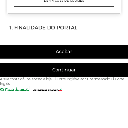
Aceitar
Continuar
A sua conta dá-lhe acesso à loja El Corte Inglés e ao Supermercado El Corte
Inglés.
Acessibilidade
Condições de Utilização
Política de privacidade
Política de cookies