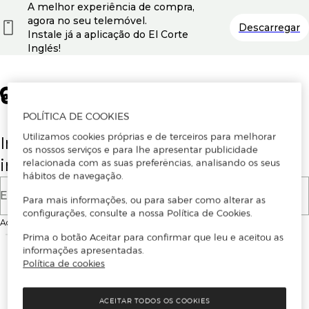
A melhor experiência de compra,
agora no seu telemóvel.
Descarregar
Instale já a aplicação do El Corte
Inglés!
POLÍTICA DE COOKIES
Utilizamos cookies próprias e de terceiros para melhorar
Insira o seu email para se registar ou
os nossos serviços e para lhe apresentar publicidade
iniciar sessão.
relacionada com as suas preferências, analisando os seus
hábitos de navegação.
E-mail
Para mais informações, ou para saber como alterar as
configurações, consulte a nossa Política de Cookies.
Ao continuar, aceitas as
Condições de utilização
do site
Prima o botão Aceitar para confirmar que leu e aceitou as
informações apresentadas.
Política de cookies
ACEITAR TODOS OS COOKIES