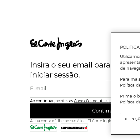
POLÍTIC
Utilizamo
apresenta
Insira o seu email para se regi
de naveg
iniciar sessão.
Para mais
Política d
E-mail
Prima o b
Ao continuar, aceitas as
Condições de utilização
do site
Política d
Continuar
DEFINIÇ
A sua conta dá-lhe acesso à loja El Corte Inglés e ao Superme