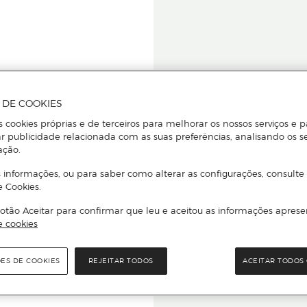
A DE COOKIES
s cookies próprias e de terceiros para melhorar os nossos serviços e p
r publicidade relacionada com as suas preferências, analisando os s
star ou
ação.
 informações, ou para saber como alterar as configurações, consulte
e Cookies.
otão Aceitar para confirmar que leu e aceitou as informações aprese
Para que
e cookies
quer que e
ÕES DE COOKIES
REJEITAR TODOS
ACEITAR TODOS 
rcado El Corte Inglés.
Leia o código Q