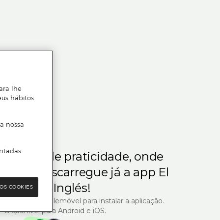
ara lhe
eus hábitos
 a nossa
ntadas.
m gosta de praticidade, onde
steja.
Descarregue já a app El
Corte Inglés!
OS COOKIES
R com o seu telemóvel para instalar a aplicação.
Disponível para Android e iOS.