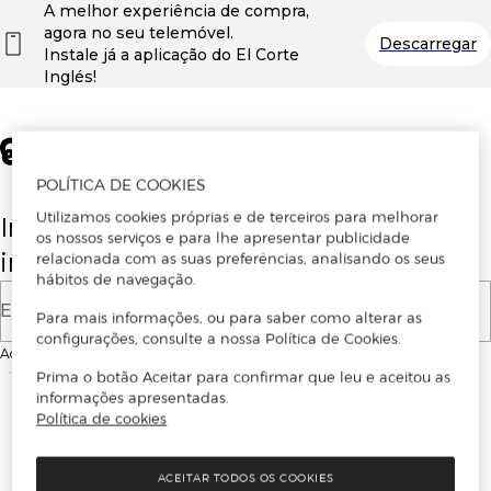
A melhor experiência de compra,
agora no seu telemóvel.
Descarregar
Instale já a aplicação do El Corte
Inglés!
POLÍTICA DE COOKIES
Utilizamos cookies próprias e de terceiros para melhorar
Insira o seu email para se registar ou
os nossos serviços e para lhe apresentar publicidade
iniciar sessão.
relacionada com as suas preferências, analisando os seus
hábitos de navegação.
E-mail
Para mais informações, ou para saber como alterar as
configurações, consulte a nossa Política de Cookies.
Ao continuar, aceitas as
Condições de utilização
do site
Prima o botão Aceitar para confirmar que leu e aceitou as
informações apresentadas.
Política de cookies
ACEITAR TODOS OS COOKIES