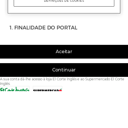
Aceitar
Continuar
A sua conta dá-lhe acesso à loja El Corte Inglés e ao Supermercado El Corte
Inglés.
Acessibilidade
Condições de Utilização
Política de privacidade
Política de cookies