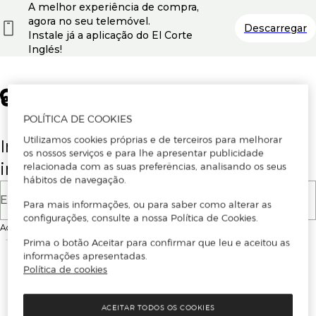
A melhor experiência de compra,
agora no seu telemóvel.
Descarregar
Instale já a aplicação do El Corte
Inglés!
POLÍTICA DE COOKIES
Utilizamos cookies próprias e de terceiros para melhorar
Insira o seu email para se registar ou
os nossos serviços e para lhe apresentar publicidade
iniciar sessão.
relacionada com as suas preferências, analisando os seus
hábitos de navegação.
E-mail
Para mais informações, ou para saber como alterar as
configurações, consulte a nossa Política de Cookies.
Ao continuar, aceitas as
Condições de utilização
do site
Prima o botão Aceitar para confirmar que leu e aceitou as
informações apresentadas.
Política de cookies
ACEITAR TODOS OS COOKIES