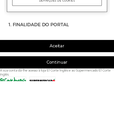
Aceitar
Continuar
A sua conta dá-lhe acesso à loja El Corte Inglés e ao Supermercado El Corte
Inglés.
Acessibilidade
Condições de Utilização
Política de privacidade
Política de cookies