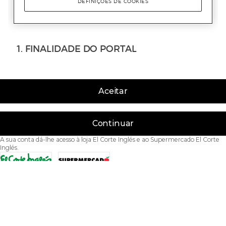
Aceitar
Continuar
A sua conta dá-lhe acesso à loja El Corte Inglés e ao Supermercado El Corte
Inglés.
Acessibilidade
Condições de Utilização
Política de privacidade
Política de cookies