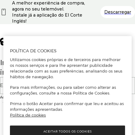
A melhor experiência de compra,
agora no seu telemóvel.
Descarregar
Instale já a aplicação do El Corte
Inglés!
POLÍTICA DE COOKIES
Utilizamos cookies próprias e de terceiros para melhorar
Insira o seu email para se registar ou
os nossos serviços e para lhe apresentar publicidade
iniciar sessão.
relacionada com as suas preferências, analisando os seus
hábitos de navegação.
E-mail
Para mais informações, ou para saber como alterar as
configurações, consulte a nossa Política de Cookies.
Ao continuar, aceitas as
Condições de utilização
do site
Prima o botão Aceitar para confirmar que leu e aceitou as
informações apresentadas.
Política de cookies
ACEITAR TODOS OS COOKIES