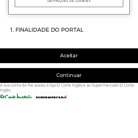
Aceitar
Continuar
A sua conta dá-lhe acesso à loja El Corte Inglés e ao Supermercado El Corte
Inglés.
Acessibilidade
Condições de Utilização
Política de privacidade
Política de cookies