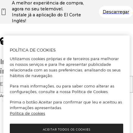
A melhor experiência de compra,
agora no seu telemóvel.
Descarregar
Instale já a aplicação do El Corte
Inglés!
POLÍTICA DE COOKIES
Utilizamos cookies próprias e de terceiros para melhorar
Insira o seu email para se registar ou
os nossos serviços e para lhe apresentar publicidade
iniciar sessão.
relacionada com as suas preferências, analisando os seus
hábitos de navegação.
E-mail
Para mais informações, ou para saber como alterar as
configurações, consulte a nossa Política de Cookies.
Ao continuar, aceitas as
Condições de utilização
do site
Prima o botão Aceitar para confirmar que leu e aceitou as
informações apresentadas.
Política de cookies
ACEITAR TODOS OS COOKIES