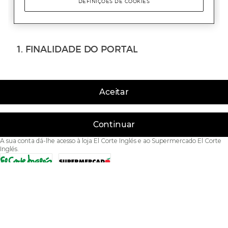
Aceitar
Continuar
A sua conta dá-lhe acesso à loja El Corte Inglés e ao Supermercado El Corte
Inglés.
Acessibilidade
Condições de Utilização
Política de privacidade
Política de cookies