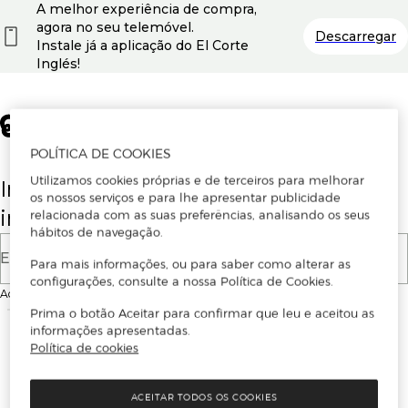
A melhor experiência de compra,
agora no seu telemóvel.
Descarregar
Instale já a aplicação do El Corte
Inglés!
POLÍTICA DE COOKIES
Utilizamos cookies próprias e de terceiros para melhorar
Insira o seu email para se registar ou
os nossos serviços e para lhe apresentar publicidade
iniciar sessão.
relacionada com as suas preferências, analisando os seus
hábitos de navegação.
E-mail
Para mais informações, ou para saber como alterar as
configurações, consulte a nossa Política de Cookies.
Ao continuar, aceitas as
Condições de utilização
do site
Prima o botão Aceitar para confirmar que leu e aceitou as
informações apresentadas.
Política de cookies
ACEITAR TODOS OS COOKIES