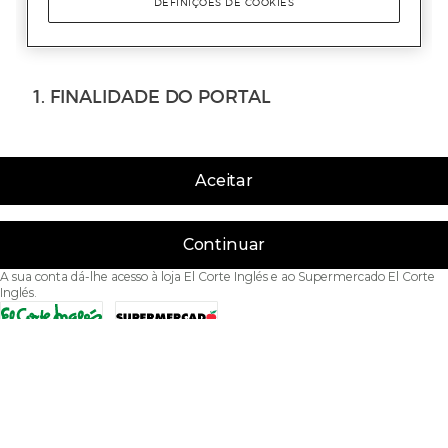
Aceitar
Continuar
A sua conta dá-lhe acesso à loja El Corte Inglés e ao Supermercado El Corte
Inglés.
Acessibilidade
Condições de Utilização
Política de privacidade
Política de cookies