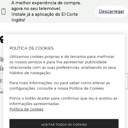
A melhor experiência de compra,
agora no seu telemóvel.
Descarregar
Instale já a aplicação do El Corte
Inglés!
POLÍTICA DE COOKIES
Utilizamos cookies próprias e de terceiros para melhorar
Insira o seu email para se registar ou
os nossos serviços e para lhe apresentar publicidade
iniciar sessão.
relacionada com as suas preferências, analisando os seus
hábitos de navegação.
E-mail
Para mais informações, ou para saber como alterar as
configurações, consulte a nossa Política de Cookies.
Ao continuar, aceitas as
Condições de utilização
do site
Prima o botão Aceitar para confirmar que leu e aceitou as
informações apresentadas.
Política de cookies
ACEITAR TODOS OS COOKIES