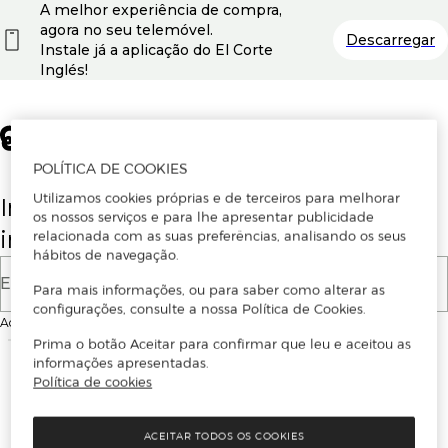
A melhor experiência de compra,
agora no seu telemóvel.
Descarregar
Instale já a aplicação do El Corte
Inglés!
POLÍTICA DE COOKIES
Utilizamos cookies próprias e de terceiros para melhorar
Insira o seu email para se registar ou
os nossos serviços e para lhe apresentar publicidade
iniciar sessão.
relacionada com as suas preferências, analisando os seus
hábitos de navegação.
E-mail
Para mais informações, ou para saber como alterar as
configurações, consulte a nossa Política de Cookies.
Ao continuar, aceitas as
Condições de utilização
do site
Prima o botão Aceitar para confirmar que leu e aceitou as
informações apresentadas.
Política de cookies
ACEITAR TODOS OS COOKIES