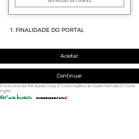
Aceitar
Continuar
A sua conta dá-lhe acesso à loja El Corte Inglés e ao Supermercado El Corte
Inglés.
Acessibilidade
Condições de Utilização
Política de privacidade
Política de cookies