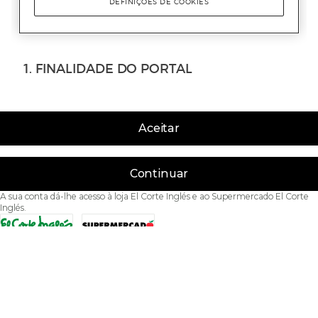
Aceitar
Continuar
A sua conta dá-lhe acesso à loja El Corte Inglés e ao Supermercado El Corte
Inglés.
Acessibilidade
Condições de Utilização
Política de privacidade
Política de cookies