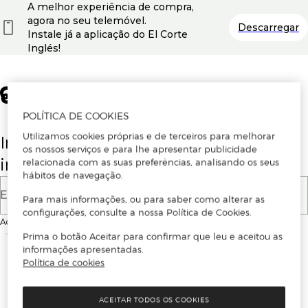
A melhor experiência de compra,
agora no seu telemóvel.
Descarregar
Instale já a aplicação do El Corte
Inglés!
POLÍTICA DE COOKIES
Utilizamos cookies próprias e de terceiros para melhorar
Insira o seu email para se registar ou
os nossos serviços e para lhe apresentar publicidade
iniciar sessão.
relacionada com as suas preferências, analisando os seus
hábitos de navegação.
E-mail
Para mais informações, ou para saber como alterar as
configurações, consulte a nossa Política de Cookies.
Ao continuar, aceitas as
Condições de utilização
do site
Prima o botão Aceitar para confirmar que leu e aceitou as
informações apresentadas.
Política de cookies
ACEITAR TODOS OS COOKIES