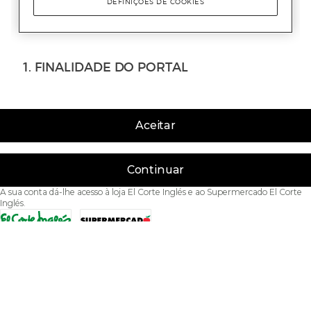
Aceitar
Continuar
A sua conta dá-lhe acesso à loja El Corte Inglés e ao Supermercado El Corte
Inglés.
Acessibilidade
Condições de Utilização
Política de privacidade
Política de cookies