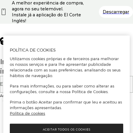
A melhor experiência de compra,
agora no seu telemóvel.
Descarregar
Instale já a aplicação do El Corte
Inglés!
POLÍTICA DE COOKIES
Utilizamos cookies próprias e de terceiros para melhorar
Insira o seu email para se registar ou
os nossos serviços e para lhe apresentar publicidade
iniciar sessão.
relacionada com as suas preferências, analisando os seus
hábitos de navegação.
E-mail
Para mais informações, ou para saber como alterar as
configurações, consulte a nossa Política de Cookies.
Ao continuar, aceitas as
Condições de utilização
do site
Prima o botão Aceitar para confirmar que leu e aceitou as
informações apresentadas.
Política de cookies
ACEITAR TODOS OS COOKIES