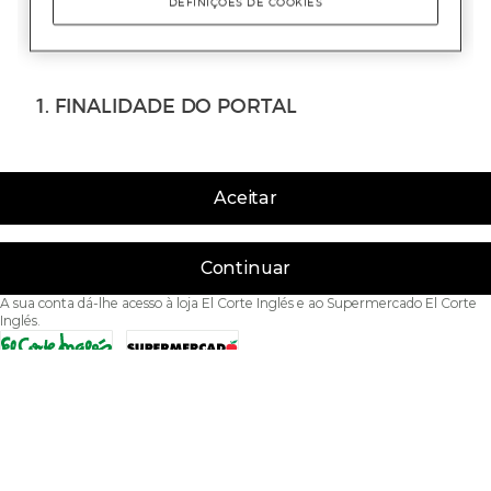
Aceitar
Continuar
A sua conta dá-lhe acesso à loja El Corte Inglés e ao Supermercado El Corte
Inglés.
Acessibilidade
Condições de Utilização
Política de privacidade
Política de cookies