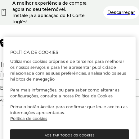
A melhor experiência de compra,
agora no seu telemóvel.
Descarregar
Instale já a aplicação do El Corte
Inglés!
POLÍTICA DE COOKIES
Utilizamos cookies próprias e de terceiros para melhorar
Insira o seu email para se registar ou
os nossos serviços e para lhe apresentar publicidade
iniciar sessão.
relacionada com as suas preferências, analisando os seus
hábitos de navegação.
E-mail
Para mais informações, ou para saber como alterar as
configurações, consulte a nossa Política de Cookies.
Ao continuar, aceitas as
Condições de utilização
do site
Prima o botão Aceitar para confirmar que leu e aceitou as
informações apresentadas.
Política de cookies
ACEITAR TODOS OS COOKIES