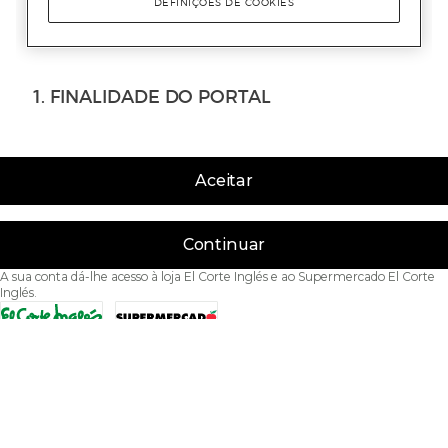
Aceitar
Continuar
A sua conta dá-lhe acesso à loja El Corte Inglés e ao Supermercado El Corte
Inglés.
Acessibilidade
Condições de Utilização
Política de privacidade
Política de cookies