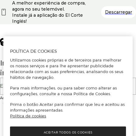
A melhor experiência de compra,
agora no seu telemóvel.
Descarregar
Instale já a aplicação do El Corte
Inglés!
POLÍTICA DE COOKIES
Utilizamos cookies próprias e de terceiros para melhorar
Insira o seu email para se registar ou
os nossos serviços e para lhe apresentar publicidade
iniciar sessão.
relacionada com as suas preferências, analisando os seus
hábitos de navegação.
E-mail
Para mais informações, ou para saber como alterar as
configurações, consulte a nossa Política de Cookies.
Ao continuar, aceitas as
Condições de utilização
do site
Prima o botão Aceitar para confirmar que leu e aceitou as
informações apresentadas.
Política de cookies
ACEITAR TODOS OS COOKIES