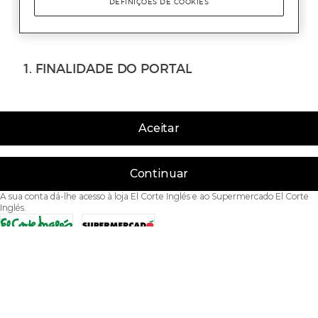
Aceitar
Continuar
A sua conta dá-lhe acesso à loja El Corte Inglés e ao Supermercado El Corte
Inglés.
Acessibilidade
Condições de Utilização
Política de privacidade
Política de cookies