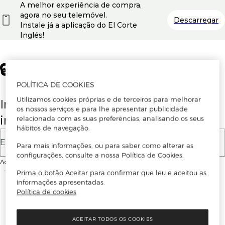
A melhor experiência de compra,
agora no seu telemóvel.
Descarregar
Instale já a aplicação do El Corte
Inglés!
POLÍTICA DE COOKIES
Utilizamos cookies próprias e de terceiros para melhorar
Insira o seu email para se registar ou
os nossos serviços e para lhe apresentar publicidade
iniciar sessão.
relacionada com as suas preferências, analisando os seus
hábitos de navegação.
E-mail
Para mais informações, ou para saber como alterar as
configurações, consulte a nossa Política de Cookies.
Ao continuar, aceitas as
Condições de utilização
do site
Prima o botão Aceitar para confirmar que leu e aceitou as
informações apresentadas.
Política de cookies
ACEITAR TODOS OS COOKIES