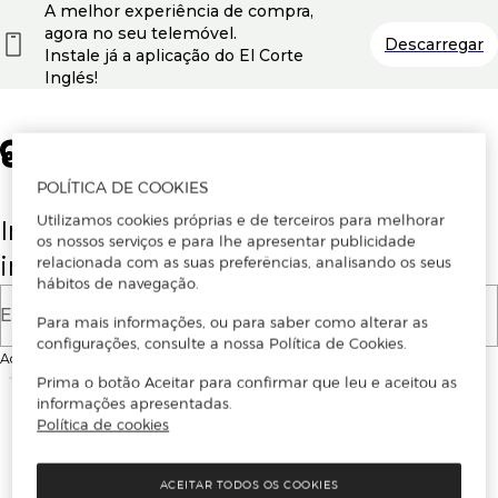
A melhor experiência de compra,
agora no seu telemóvel.
Descarregar
Instale já a aplicação do El Corte
Inglés!
POLÍTICA DE COOKIES
Utilizamos cookies próprias e de terceiros para melhorar
Insira o seu email para se registar ou
os nossos serviços e para lhe apresentar publicidade
iniciar sessão.
relacionada com as suas preferências, analisando os seus
hábitos de navegação.
E-mail
Para mais informações, ou para saber como alterar as
configurações, consulte a nossa Política de Cookies.
Ao continuar, aceitas as
Condições de utilização
do site
Prima o botão Aceitar para confirmar que leu e aceitou as
informações apresentadas.
Política de cookies
ACEITAR TODOS OS COOKIES