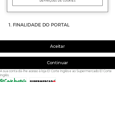
Aceitar
Continuar
A sua conta dá-lhe acesso à loja El Corte Inglés e ao Supermercado El Corte
Inglés.
Acessibilidade
Condições de Utilização
Política de privacidade
Política de cookies