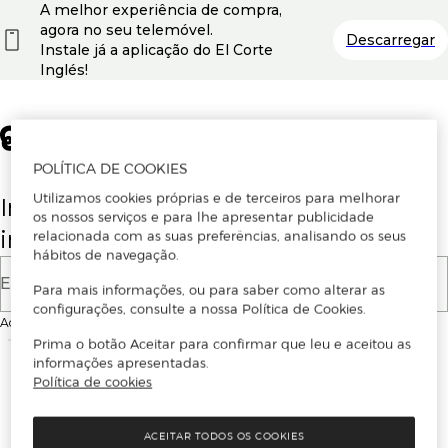
A melhor experiência de compra,
agora no seu telemóvel.
Descarregar
Instale já a aplicação do El Corte
Inglés!
POLÍTICA DE COOKIES
Utilizamos cookies próprias e de terceiros para melhorar
Insira o seu email para se registar ou
os nossos serviços e para lhe apresentar publicidade
iniciar sessão.
relacionada com as suas preferências, analisando os seus
hábitos de navegação.
E-mail
Para mais informações, ou para saber como alterar as
configurações, consulte a nossa Política de Cookies.
Ao continuar, aceitas as
Condições de utilização
do site
Prima o botão Aceitar para confirmar que leu e aceitou as
informações apresentadas.
Política de cookies
ACEITAR TODOS OS COOKIES