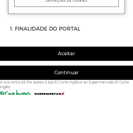
Aceitar
Continuar
A sua conta dá-lhe acesso à loja El Corte Inglés e ao Supermercado El Corte
Inglés.
Acessibilidade
Condições de Utilização
Política de privacidade
Política de cookies