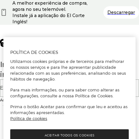
A melhor experiência de compra,
agora no seu telemóvel.
Descarregar
Instale já a aplicação do El Corte
Inglés!
POLÍTICA DE COOKIES
Utilizamos cookies próprias e de terceiros para melhorar
Insira o seu email para se registar ou
os nossos serviços e para lhe apresentar publicidade
iniciar sessão.
relacionada com as suas preferências, analisando os seus
hábitos de navegação.
E-mail
Para mais informações, ou para saber como alterar as
configurações, consulte a nossa Política de Cookies.
Ao continuar, aceitas as
Condições de utilização
do site
Prima o botão Aceitar para confirmar que leu e aceitou as
informações apresentadas.
Política de cookies
ACEITAR TODOS OS COOKIES