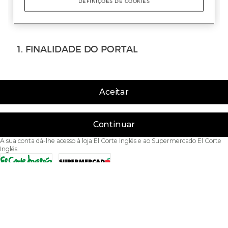
Aceitar
Continuar
A sua conta dá-lhe acesso à loja El Corte Inglés e ao Supermercado El Corte
Inglés.
Acessibilidade
Condições de Utilização
Política de privacidade
Política de cookies