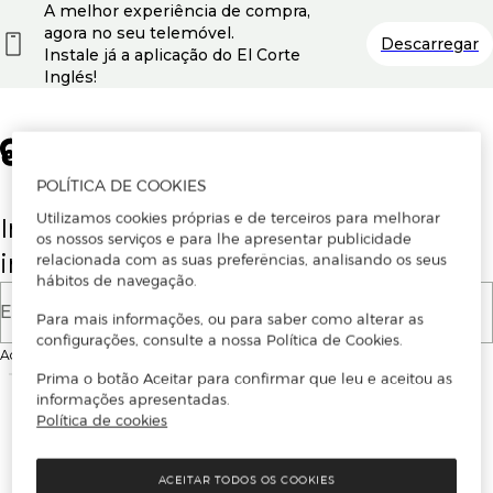
A melhor experiência de compra,
agora no seu telemóvel.
Descarregar
Instale já a aplicação do El Corte
Inglés!
POLÍTICA DE COOKIES
Utilizamos cookies próprias e de terceiros para melhorar
Insira o seu email para se registar ou
os nossos serviços e para lhe apresentar publicidade
iniciar sessão.
relacionada com as suas preferências, analisando os seus
hábitos de navegação.
E-mail
Para mais informações, ou para saber como alterar as
configurações, consulte a nossa Política de Cookies.
Ao continuar, aceitas as
Condições de utilização
do site
Prima o botão Aceitar para confirmar que leu e aceitou as
informações apresentadas.
Política de cookies
ACEITAR TODOS OS COOKIES