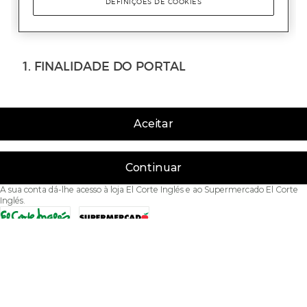
Aceitar
Continuar
A sua conta dá-lhe acesso à loja El Corte Inglés e ao Supermercado El Corte
Inglés.
Acessibilidade
Condições de Utilização
Política de privacidade
Política de cookies