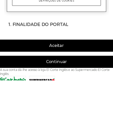
Aceitar
Continuar
A sua conta dá-lhe acesso à loja El Corte Inglés e ao Supermercado El Corte
Inglés.
Acessibilidade
Condições de Utilização
Política de privacidade
Política de cookies