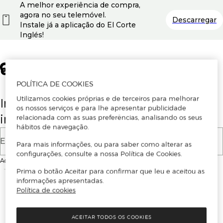
A melhor experiência de compra,
agora no seu telemóvel.
Descarregar
Instale já a aplicação do El Corte
Inglés!
POLÍTICA DE COOKIES
Utilizamos cookies próprias e de terceiros para melhorar
Insira o seu email para se registar ou
os nossos serviços e para lhe apresentar publicidade
iniciar sessão.
relacionada com as suas preferências, analisando os seus
hábitos de navegação.
E-mail
Para mais informações, ou para saber como alterar as
configurações, consulte a nossa Política de Cookies.
Ao continuar, aceitas as
Condições de utilização
do site
Prima o botão Aceitar para confirmar que leu e aceitou as
informações apresentadas.
Política de cookies
ACEITAR TODOS OS COOKIES