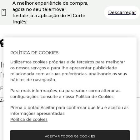
A melhor experiência de compra,
agora no seu telemóvel.
Descarregar
Instale já a aplicação do El Corte
Inglés!
POLÍTICA DE COOKIES
Utilizamos cookies próprias e de terceiros para melhorar
Insira o seu email para se registar ou
os nossos serviços e para lhe apresentar publicidade
iniciar sessão.
relacionada com as suas preferências, analisando os seus
hábitos de navegação.
E-mail
Para mais informações, ou para saber como alterar as
configurações, consulte a nossa Política de Cookies.
Ao continuar, aceitas as
Condições de utilização
do site
Prima o botão Aceitar para confirmar que leu e aceitou as
informações apresentadas.
Política de cookies
ACEITAR TODOS OS COOKIES