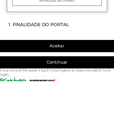
Aceitar
Continuar
A sua conta dá-lhe acesso à loja El Corte Inglés e ao Supermercado El Corte
Inglés.
Acessibilidade
Condições de Utilização
Política de privacidade
Política de cookies