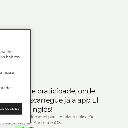
ara lhe
eus hábitos
 a nossa
ntadas.
m gosta de praticidade, onde
steja.
Descarregue já a app El
Corte Inglés!
OS COOKIES
R com o seu telemóvel para instalar a aplicação.
Disponível para Android e iOS.