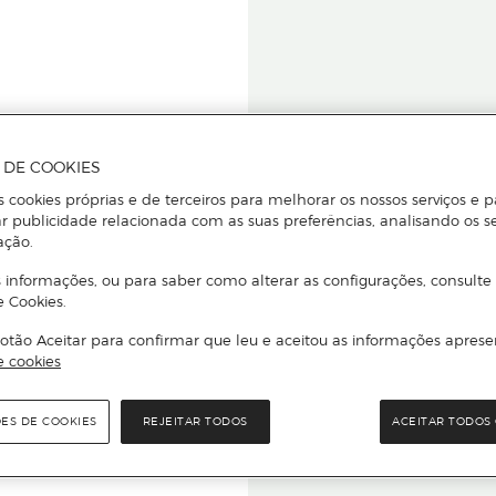
A DE COOKIES
s cookies próprias e de terceiros para melhorar os nossos serviços e p
r publicidade relacionada com as suas preferências, analisando os s
star ou
ação.
 informações, ou para saber como alterar as configurações, consulte
e Cookies.
otão Aceitar para confirmar que leu e aceitou as informações aprese
Para que
e cookies
quer que e
ÕES DE COOKIES
REJEITAR TODOS
ACEITAR TODOS 
rcado El Corte Inglés.
Leia o código Q