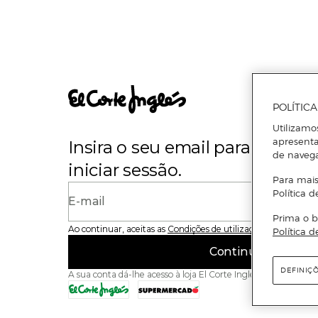
POLÍTIC
Utilizamo
apresenta
Insira o seu email para se regi
de naveg
iniciar sessão.
Para mais
Política d
E-mail
Prima o b
Ao continuar, aceitas as
Condições de utilização
do site
Política d
Continuar
DEFINIÇ
A sua conta dá-lhe acesso à loja El Corte Inglés e ao Superme