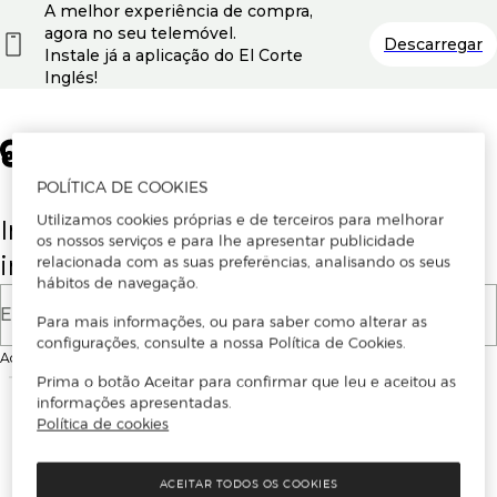
A melhor experiência de compra,
agora no seu telemóvel.
Descarregar
Instale já a aplicação do El Corte
Inglés!
POLÍTICA DE COOKIES
Utilizamos cookies próprias e de terceiros para melhorar
Insira o seu email para se registar ou
os nossos serviços e para lhe apresentar publicidade
iniciar sessão.
relacionada com as suas preferências, analisando os seus
hábitos de navegação.
E-mail
Para mais informações, ou para saber como alterar as
configurações, consulte a nossa Política de Cookies.
Ao continuar, aceitas as
Condições de utilização
do site
Prima o botão Aceitar para confirmar que leu e aceitou as
informações apresentadas.
Política de cookies
ACEITAR TODOS OS COOKIES