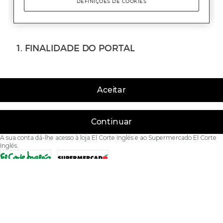
Aceitar
Continuar
A sua conta dá-lhe acesso à loja El Corte Inglés e ao Supermercado El Corte
Inglés.
Acessibilidade
Condições de Utilização
Política de privacidade
Política de cookies