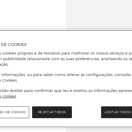
A DE COOKIES
s cookies próprias e de terceiros para melhorar os nossos serviços e p
r publicidade relacionada com as suas preferências, analisando os s
star ou
ação.
 informações, ou para saber como alterar as configurações, consulte
e Cookies.
otão Aceitar para confirmar que leu e aceitou as informações aprese
Para que
e cookies
quer que e
ÕES DE COOKIES
REJEITAR TODOS
ACEITAR TODOS 
rcado El Corte Inglés.
Leia o código Q