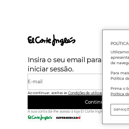
POLÍTIC
Utilizamo
apresenta
Insira o seu email para se regi
de naveg
iniciar sessão.
Para mais
Política d
E-mail
Prima o b
Ao continuar, aceitas as
Condições de utilização
do site
Política d
Continuar
DEFINIÇ
A sua conta dá-lhe acesso à loja El Corte Inglés e ao Superme