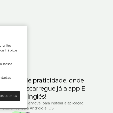
ara lhe
eus hábitos
 a nossa
ntadas.
m gosta de praticidade, onde
steja.
Descarregue já a app El
Corte Inglés!
OS COOKIES
R com o seu telemóvel para instalar a aplicação.
Disponível para Android e iOS.