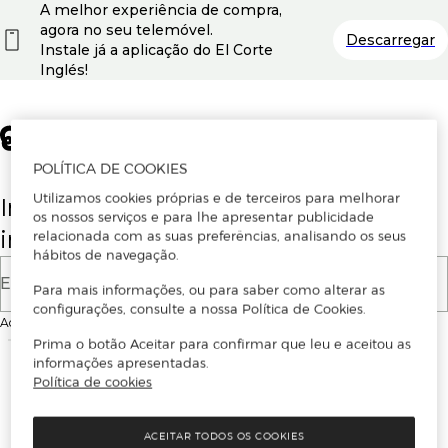
A melhor experiência de compra,
agora no seu telemóvel.
Descarregar
Instale já a aplicação do El Corte
Inglés!
POLÍTICA DE COOKIES
Utilizamos cookies próprias e de terceiros para melhorar
Insira o seu email para se registar ou
os nossos serviços e para lhe apresentar publicidade
iniciar sessão.
relacionada com as suas preferências, analisando os seus
hábitos de navegação.
E-mail
Para mais informações, ou para saber como alterar as
configurações, consulte a nossa Política de Cookies.
Ao continuar, aceitas as
Condições de utilização
do site
Prima o botão Aceitar para confirmar que leu e aceitou as
informações apresentadas.
Política de cookies
ACEITAR TODOS OS COOKIES