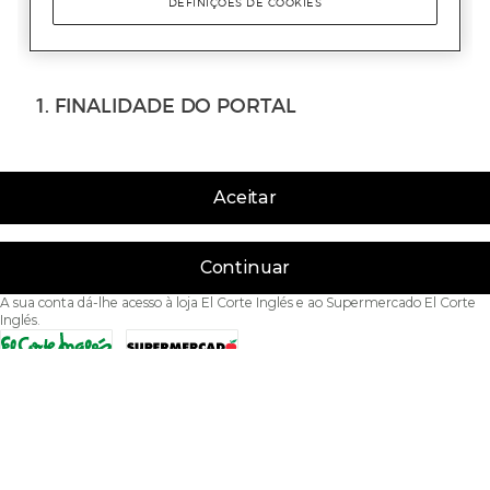
Aceitar
Continuar
A sua conta dá-lhe acesso à loja El Corte Inglés e ao Supermercado El Corte
Inglés.
Acessibilidade
Condições de Utilização
Política de privacidade
Política de cookies